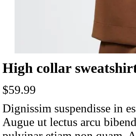
High collar sweatshir
$
59.99
Dignissim suspendisse in es
Augue ut lectus arcu bibe
pulvinar etiam non quam. At